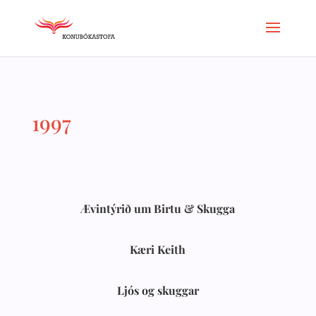
1997
Ævintýrið um Birtu & Skugga
Kæri Keith
Ljós og skuggar