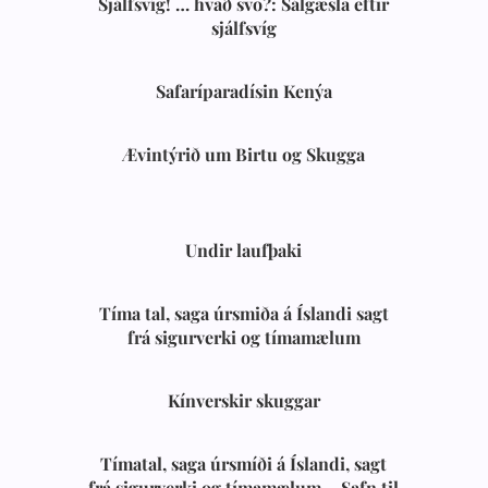
Sjálfsvíg! … hvað svo?: Sálgæsla eftir
sjálfsvíg
Safaríparadísin Kenýa
Ævintýrið um Birtu og Skugga
Undir laufþaki
Tíma tal, saga úrsmiða á Íslandi sagt
frá sigurverki og tímamælum
Kínverskir skuggar
Tímatal, saga úrsmíði á Íslandi, sagt
frá sigurverki og tímamælum – Safn til