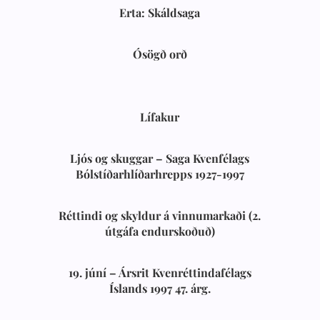
Erta: Skáldsaga
Ósögð orð
Lífakur
Ljós og skuggar – Saga Kvenfélags
Bólstíðarhlíðarhrepps 1927-1997
Réttindi og skyldur á vinnumarkaði (2.
útgáfa endurskoðuð)
19. júní – Ársrit Kvenréttindafélags
Íslands 1997 47. árg.