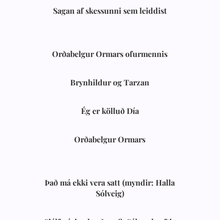
Sagan af skessunni sem leiddist
Orðabelgur Ormars ofurmennis
Brynhildur og Tarzan
Ég er kölluð Día
Orðabelgur Ormars
Það má ekki vera satt (myndir: Halla
Sólveig)