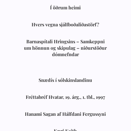
Í öðrum heimi
Hvers vegna sjálfboðaliðastörf?
Barnaspítali Hringsins – Samkeppni
um hönnun og skipulag – niðurstöður
dómnefndar
Snædís í sólskinslandinu
Fréttabréf Hvatar, 19. árg., 1. tbl., 1997
Hanami Sagan af Hálfdani Fergussyni
Kæri Keith