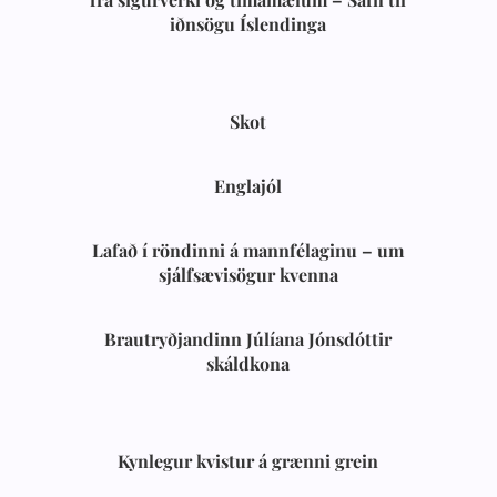
iðnsögu Íslendinga
Skot
Englajól
Lafað í röndinni á mannfélaginu – um
sjálfsævisögur kvenna
Brautryðjandinn Júlíana Jónsdóttir
skáldkona
Kynlegur kvistur á grænni grein