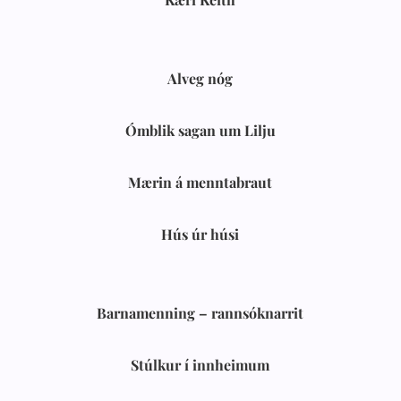
Alveg nóg
Ómblik sagan um Lilju
Mærin á menntabraut
Hús úr húsi
Barnamenning – rannsóknarrit
Stúlkur í innheimum