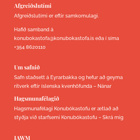
Afgreiðslutími
Afgreiðslutími er eftir samkomulagi.
Hafið samband á
konubokastofa@konubokastofa.is eða í síma
+354 8620110
Um safnið
Safn staðsett á Eyrarbakka og hefur að geyma
ritverk eftir íslenska kvenhöfunda –
Nánar
Hagsmunafélagið
Hagsmunafélagi Konubókastofu er ætlað að
styðja við starfsemi Konubókastofu –
Skrá mig
IAWM