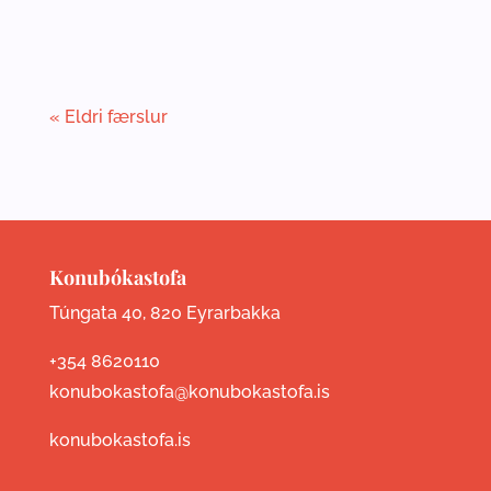
« Eldri færslur
Konubókastofa
Túngata 40, 820 Eyrarbakka
+354 8620110
konubokastofa@konubokastofa.is
konubokastofa.is