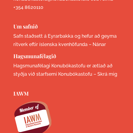
+354 8620110
Um safnið
Safn staðsett á Eyrarbakka og hefur að geyma
ritverk eftir íslenska kvenhöfunda –
Nánar
Hagsmunafélagið
Hagsmunafélagi Konubókastofu er ætlað að
styðja við starfsemi Konubókastofu –
Skrá mig
IAWM