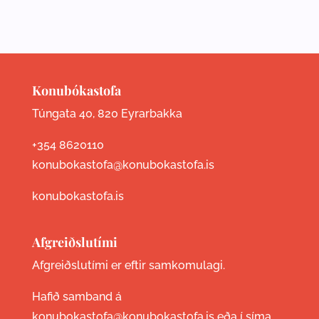
Konubókastofa
Túngata 40, 820 Eyrarbakka
+354 8620110
konubokastofa@konubokastofa.is
konubokastofa.is
Afgreiðslutími
Afgreiðslutími er eftir samkomulagi.
Hafið samband á
konubokastofa@konubokastofa.is eða í síma