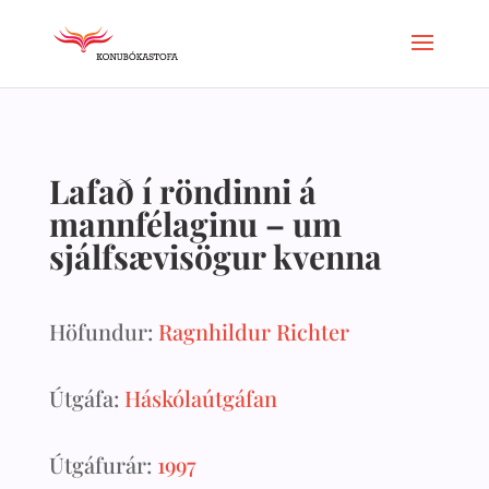
Lafað í röndinni á
mannfélaginu – um
sjálfsævisögur kvenna
Höfundur:
Ragnhildur Richter
Útgáfa:
Háskólaútgáfan
Útgáfurár:
1997