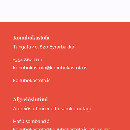
Konubókastofa
Túngata 40, 820 Eyrarbakka
+354 8620110
konubokastofa@konubokastofa.is
konubokastofa.is
Afgreiðslutími
Afgreiðslutími er eftir samkomulagi.
Hafið samband á
konubokastofa@konubokastofa.is eða í síma