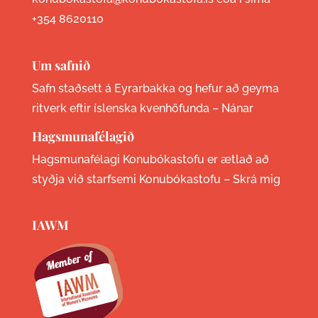
+354 8620110
Um safnið
Safn staðsett á Eyrarbakka og hefur að geyma
ritverk eftir íslenska kvenhöfunda –
Nánar
Hagsmunafélagið
Hagsmunafélagi Konubókastofu er ætlað að
styðja við starfsemi Konubókastofu –
Skrá mig
IAWM