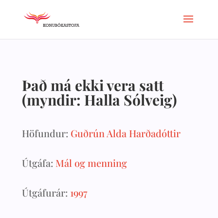
Það má ekki vera satt
(myndir: Halla Sólveig)
Höfundur:
Guðrún Alda Harðadóttir
Útgáfa:
Mál og menning
Útgáfurár:
1997