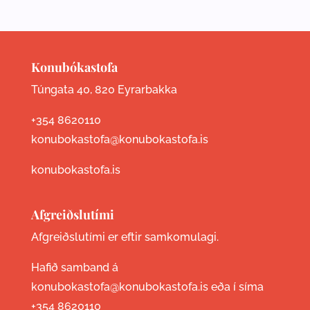
Konubókastofa
Túngata 40, 820 Eyrarbakka
+354 8620110
konubokastofa@konubokastofa.is
konubokastofa.is
Afgreiðslutími
Afgreiðslutími er eftir samkomulagi.
Hafið samband á
konubokastofa@konubokastofa.is eða í síma
+354 8620110