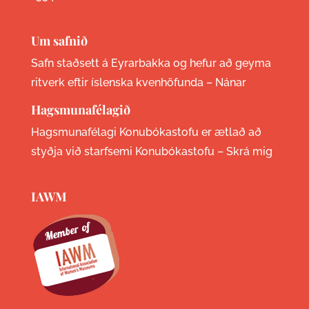
Um safnið
Safn staðsett á Eyrarbakka og hefur að geyma
ritverk eftir íslenska kvenhöfunda –
Nánar
Hagsmunafélagið
Hagsmunafélagi Konubókastofu er ætlað að
styðja við starfsemi Konubókastofu –
Skrá mig
IAWM