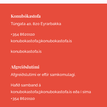
Konubókastofa
Túngata 40, 820 Eyrarbakka
+354 8620110
konubokastofa@konubokastofa.is
konubokastofa.is
Afgreiðslutími
Afgreiðslutími er eftir samkomulagi.
Hafið samband á
konubokastofa@konubokastofa.is eða í síma
+354 8620110