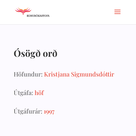
Ósögð orð
Höfundur:
Kristjana Sigmundsdóttir
Útgáfa:
höf
Útgáfurár:
1997