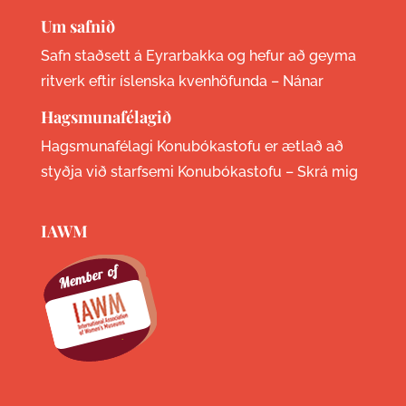
Um safnið
Safn staðsett á Eyrarbakka og hefur að geyma
ritverk eftir íslenska kvenhöfunda –
Nánar
Hagsmunafélagið
Hagsmunafélagi Konubókastofu er ætlað að
styðja við starfsemi Konubókastofu –
Skrá mig
IAWM