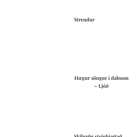
Strendur
Hægur söngur í dalnum
– Ljóð
Skilurðu steinhjartað