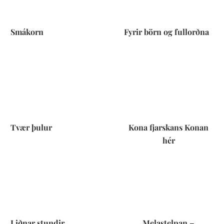
Smákorn
Fyrir börn og fullorðna
Tvær þulur
Kona fjarskans Konan
hér
Liðnar stundir
Melastelpan –