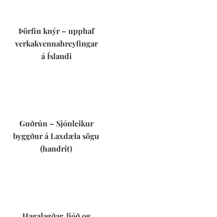
Þörfin knýr – upphaf
verkakvennahreyfingar
á Íslandi
Guðrún – Sjónleikur
byggður á Laxdæla sögu
(handrit)
Hagalagðar, ljóð og