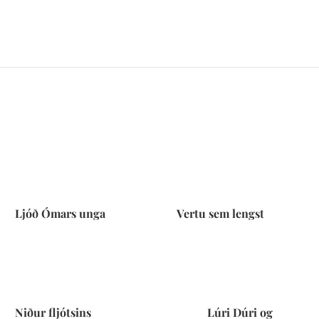
Ljóð Ómars unga
Vertu sem lengst
Niður fljótsins
Lúri Dúri og