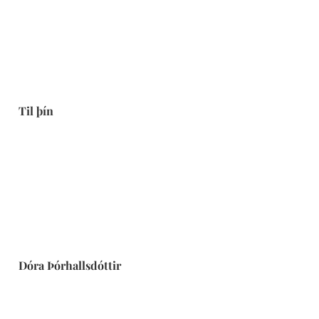
Til þín
Dóra Þórhallsdóttir