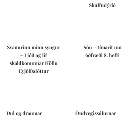
Skúffudýrið
Svanurinn minn syngur
Són – tímarit um
– Ljóð og líf
óðfræði 8. hefti
skáldkonunnar Höllu
Eyjólfsdóttur
Dul og draumar
Öndvegissúlurnar