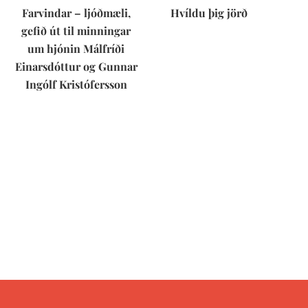
Farvindar – ljóðmæli,
Hvíldu þig jörð
gefið út til minningar
um hjónin Málfríði
Einarsdóttur og Gunnar
Ingólf Kristófersson