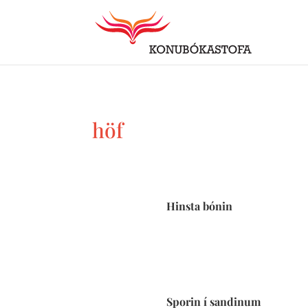
höf
Hinsta bónin
Sporin í sandinum