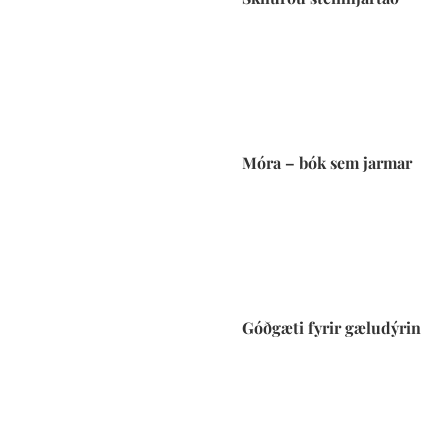
Móra – bók sem jarmar
Góðgæti fyrir gæludýrin