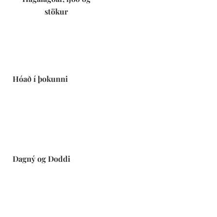
stökur
Hóað í þokunni
Dagný og Doddi