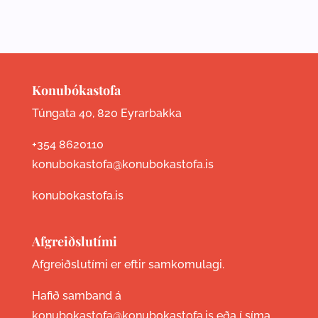
Konubókastofa
Túngata 40, 820 Eyrarbakka
+354 8620110
konubokastofa@konubokastofa.is
konubokastofa.is
Afgreiðslutími
Afgreiðslutími er eftir samkomulagi.
Hafið samband á
konubokastofa@konubokastofa.is eða í síma