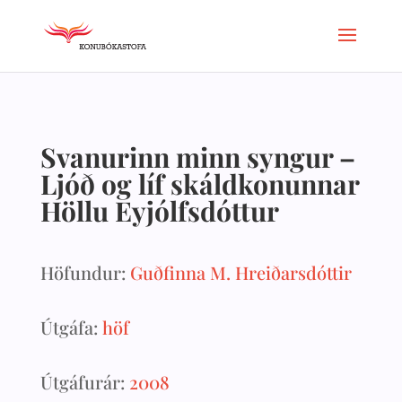
Svanurinn minn syngur –
Ljóð og líf skáldkonunnar
Höllu Eyjólfsdóttur
Höfundur:
Guðfinna M. Hreiðarsdóttir
Útgáfa:
höf
Útgáfurár:
2008