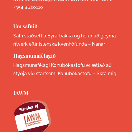
+354 8620110
Um safnið
Safn staðsett á Eyrarbakka og hefur að geyma
ritverk eftir íslenska kvenhöfunda –
Nánar
Hagsmunafélagið
Hagsmunafélagi Konubókastofu er ætlað að
styðja við starfsemi Konubókastofu –
Skrá mig
IAWM