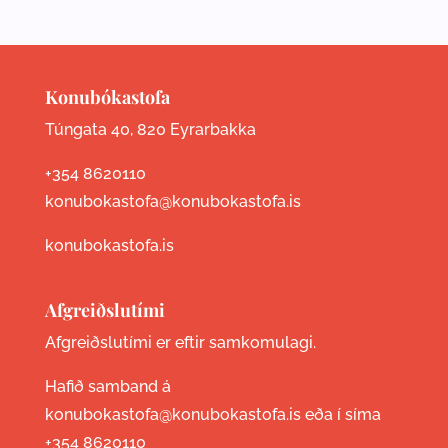
Konubókastofa
Túngata 40, 820 Eyrarbakka
+354 8620110
konubokastofa@konubokastofa.is
konubokastofa.is
Afgreiðslutími
Afgreiðslutími er eftir samkomulagi.
Hafið samband á
konubokastofa@konubokastofa.is eða í síma
+354 8620110