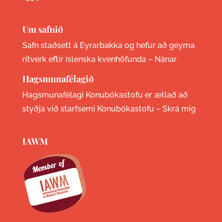
Um safnið
Safn staðsett á Eyrarbakka og hefur að geyma
ritverk eftir íslenska kvenhöfunda –
Nánar
Hagsmunafélagið
Hagsmunafélagi Konubókastofu er ætlað að
styðja við starfsemi Konubókastofu –
Skrá mig
IAWM