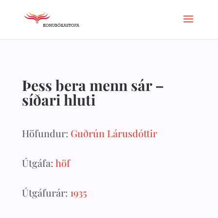
Þess bera menn sár –
síðari hluti
Höfundur:
Guðrún Lárusdóttir
Útgáfa:
höf
Útgáfurár:
1935