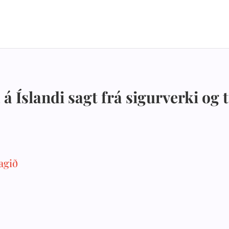
 á Íslandi sagt frá sigurverki o
agið