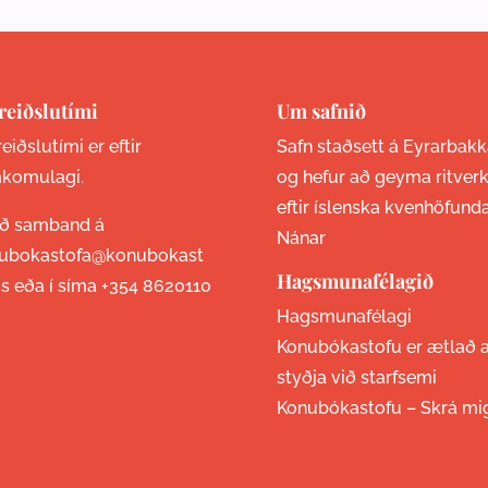
reiðslutími
Um safnið
eiðslutími er eftir
Safn staðsett á Eyrarbakk
komulagi.
og hefur að geyma ritver
eftir íslenska kvenhöfund
ið samband á
Nánar
ubokastofa@konubokast
Hagsmunafélagið
is eða í síma
+354 8620110
Hagsmunafélagi
Konubókastofu er ætlað 
styðja við starfsemi
Konubókastofu –
Skrá mi