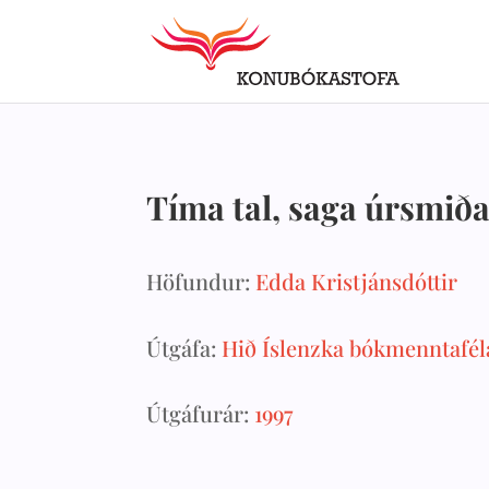
Tíma tal, saga úrsmiða
Höfundur:
Edda Kristjánsdóttir
Útgáfa:
Hið Íslenzka bókmenntafél
Útgáfurár:
1997