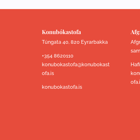
Konubókastofa
Afg
Túngata 40, 820 Eyrarbakka
Afgr
sam
+354 8620110
konubokastofa@konubokast
Haf
ofa.is
kon
ofa.
konubokastofa.is