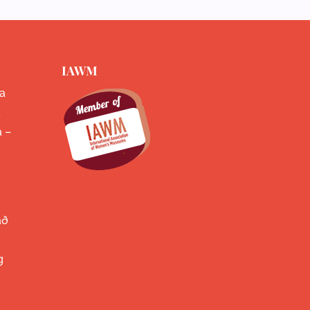
IAWM
a
k
a –
að
g