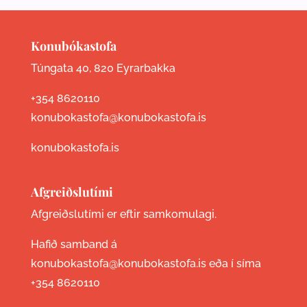
Konubókastofa
Túngata 40, 820 Eyrarbakka
+354 8620110
konubokastofa@konubokastofa.is
konubokastofa.is
Afgreiðslutími
Afgreiðslutími er eftir samkomulagi.
Hafið samband á
konubokastofa@konubokastofa.is eða í síma
+354 8620110