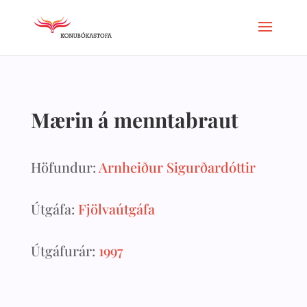
Mærin á menntabraut
Höfundur:
Arnheiður Sigurðardóttir
Útgáfa:
Fjölvaútgáfa
Útgáfurár:
1997