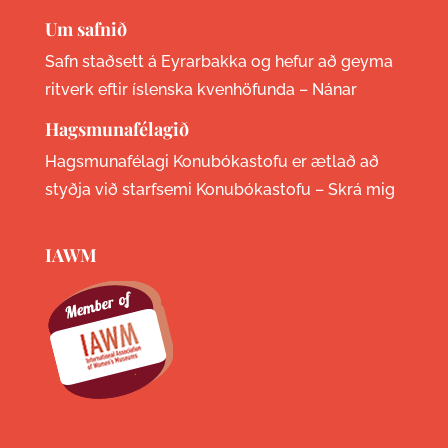
Um safnið
Safn staðsett á Eyrarbakka og hefur að geyma
ritverk eftir íslenska kvenhöfunda –
Nánar
Hagsmunafélagið
Hagsmunafélagi Konubókastofu er ætlað að
styðja við starfsemi Konubókastofu –
Skrá mig
IAWM