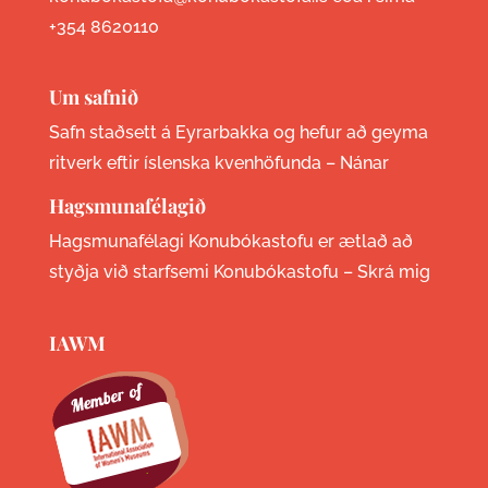
+354 8620110
Um safnið
Safn staðsett á Eyrarbakka og hefur að geyma
ritverk eftir íslenska kvenhöfunda –
Nánar
Hagsmunafélagið
Hagsmunafélagi Konubókastofu er ætlað að
styðja við starfsemi Konubókastofu –
Skrá mig
IAWM