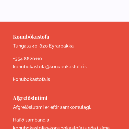
Konubókastofa
Túngata 40, 820 Eyrarbakka
+354 8620110
konubokastofa@konubokastofa.is
konubokastofa.is
Afgreiðslutími
Afgreiðslutími er eftir samkomulagi.
Hafið samband á
konubokastofa@konubokastofa.is eða í síma