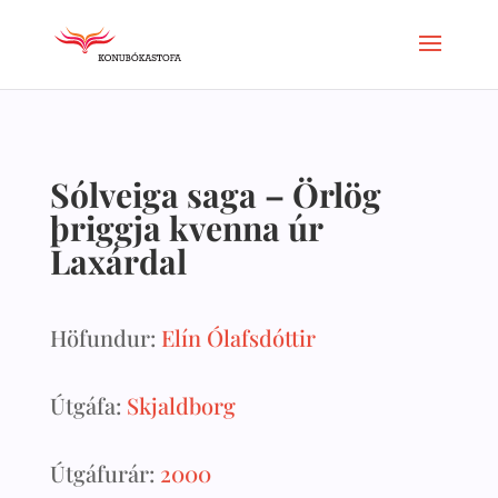
Sólveiga saga – Örlög
þriggja kvenna úr
Laxárdal
Höfundur:
Elín Ólafsdóttir
Útgáfa:
Skjaldborg
Útgáfurár:
2000