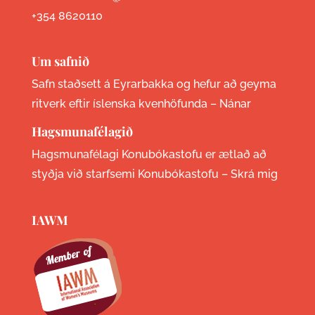
+354 8620110
Um safnið
Safn staðsett á Eyrarbakka og hefur að geyma
ritverk eftir íslenska kvenhöfunda –
Nánar
Hagsmunafélagið
Hagsmunafélagi Konubókastofu er ætlað að
styðja við starfsemi Konubókastofu –
Skrá mig
IAWM