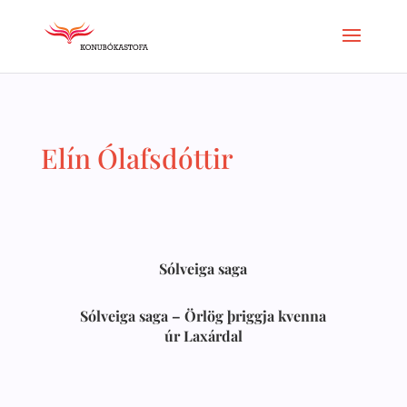
Elín Ólafsdóttir
Sólveiga saga
Sólveiga saga – Örlög þriggja kvenna
úr Laxárdal