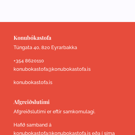
Konubókastofa
Túngata 40, 820 Eyrarbakka
+354 8620110
konubokastofa@konubokastofa.is
konubokastofa.is
Afgreiðslutími
Afgreiðslutími er eftir samkomulagi.
Hafið samband á
konubokastofa@konubokastofa.is eða í síma