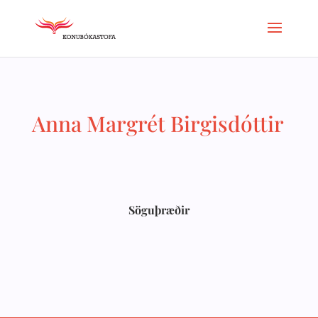
Anna Margrét Birgisdóttir
Söguþræðir