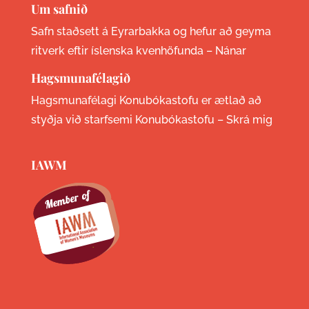
Um safnið
Safn staðsett á Eyrarbakka og hefur að geyma
ritverk eftir íslenska kvenhöfunda –
Nánar
Hagsmunafélagið
Hagsmunafélagi Konubókastofu er ætlað að
styðja við starfsemi Konubókastofu –
Skrá mig
IAWM