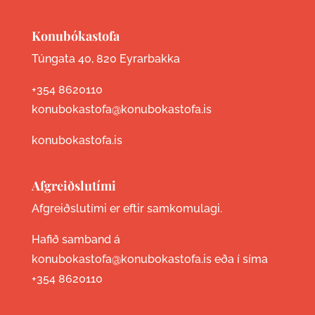
Konubókastofa
Túngata 40, 820 Eyrarbakka
+354 8620110
konubokastofa@konubokastofa.is
konubokastofa.is
Afgreiðslutími
Afgreiðslutími er eftir samkomulagi.
Hafið samband á
konubokastofa@konubokastofa.is eða í síma
+354 8620110