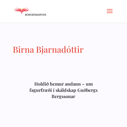
Birna Bjarnadóttir
Holdið hemur andann – um
fagurfræði í skáldskap Guðbergs
Bergssonar