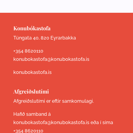
Konubókastofa
Túngata 40, 820 Eyrarbakka
+354 8620110
konubokastofa@konubokastofa.is
konubokastofa.is
Afgreiðslutími
Afgreiðslutími er eftir samkomulagi.
Hafið samband á
konubokastofa@konubokastofa.is eða í síma
+354 8620110