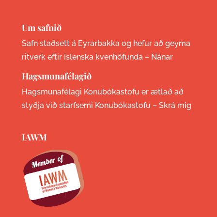
Um safnið
Safn staðsett á Eyrarbakka og hefur að geyma
ritverk eftir íslenska kvenhöfunda –
Nánar
Hagsmunafélagið
Hagsmunafélagi Konubókastofu er ætlað að
styðja við starfsemi Konubókastofu –
Skrá mig
IAWM