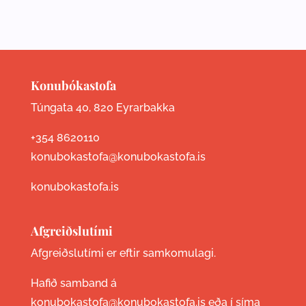
Konubókastofa
Túngata 40, 820 Eyrarbakka
+354 8620110
konubokastofa@konubokastofa.is
konubokastofa.is
Afgreiðslutími
Afgreiðslutími er eftir samkomulagi.
Hafið samband á
konubokastofa@konubokastofa.is eða í síma