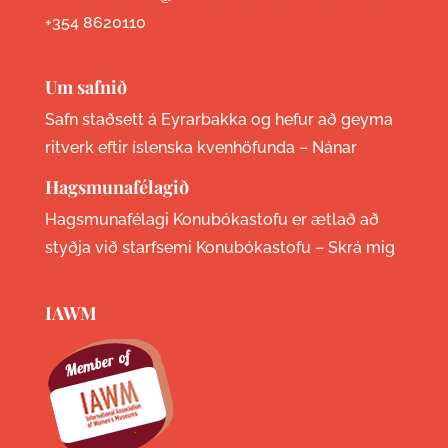
+354 8620110
Um safnið
Safn staðsett á Eyrarbakka og hefur að geyma
ritverk eftir íslenska kvenhöfunda –
Nánar
Hagsmunafélagið
Hagsmunafélagi Konubókastofu er ætlað að
styðja við starfsemi Konubókastofu –
Skrá mig
IAWM