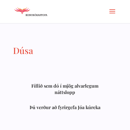
Dúsa
Fíflið sem dó í mjög alvarlegum
náttslopp
Þú verður að fyrirgefa Jóa kúreka