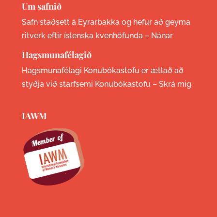
Um safnið
Safn staðsett á Eyrarbakka og hefur að geyma
ritverk eftir íslenska kvenhöfunda –
Nánar
Hagsmunafélagið
Hagsmunafélagi Konubókastofu er ætlað að
styðja við starfsemi Konubókastofu –
Skrá mig
IAWM