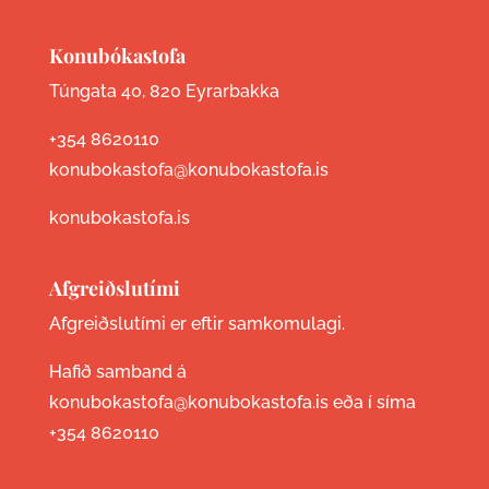
Konubókastofa
Túngata 40, 820 Eyrarbakka
+354 8620110
konubokastofa@konubokastofa.is
konubokastofa.is
Afgreiðslutími
Afgreiðslutími er eftir samkomulagi.
Hafið samband á
konubokastofa@konubokastofa.is eða í síma
+354 8620110