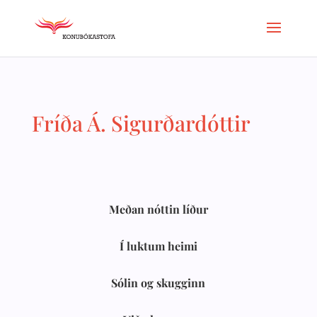
Fríða Á. Sigurðardóttir
Meðan nóttin líður
Í luktum heimi
Sólin og skugginn