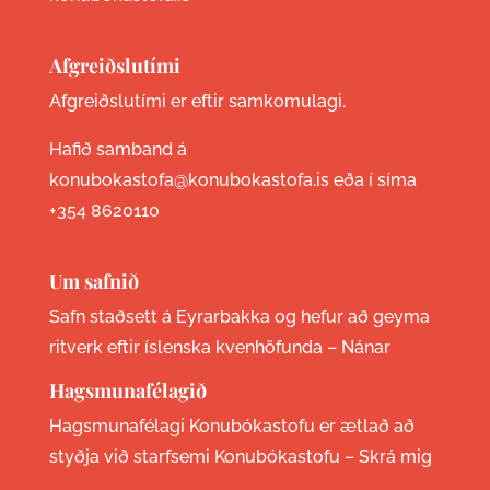
Afgreiðslutími
Afgreiðslutími er eftir samkomulagi.
Hafið samband á
konubokastofa@konubokastofa.is eða í síma
+354 8620110
Um safnið
Safn staðsett á Eyrarbakka og hefur að geyma
ritverk eftir íslenska kvenhöfunda –
Nánar
Hagsmunafélagið
Hagsmunafélagi Konubókastofu er ætlað að
styðja við starfsemi Konubókastofu –
Skrá mig