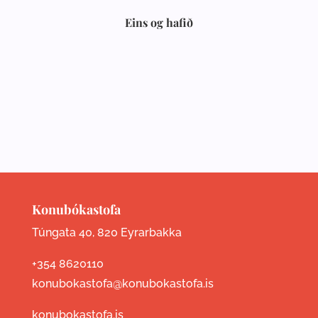
Eins og hafið
Konubókastofa
Túngata 40, 820 Eyrarbakka
+354 8620110
konubokastofa@konubokastofa.is
konubokastofa.is