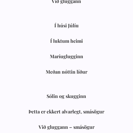
Við gluggann
Í húsi Júlíu
Í luktum heimi
Maríuglugginn
Meðan nóttin líður
Sólin og skugginn
Þetta er ekkert alvarlegt, smásögur
Við gluggann – smásögur