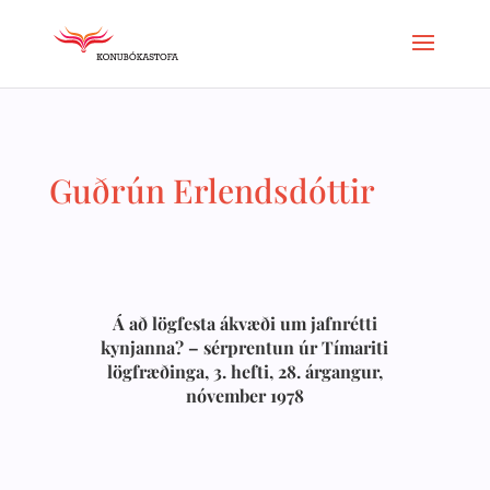
Guðrún Erlendsdóttir
Á að lögfesta ákvæði um jafnrétti
kynjanna? – sérprentun úr Tímariti
lögfræðinga, 3. hefti, 28. árgangur,
nóvember 1978