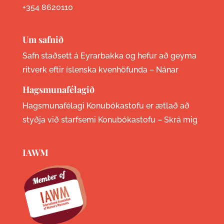
+354 8620110
Um safnið
Safn staðsett á Eyrarbakka og hefur að geyma
ritverk eftir íslenska kvenhöfunda –
Nánar
Hagsmunafélagið
Hagsmunafélagi Konubókastofu er ætlað að
styðja við starfsemi Konubókastofu –
Skrá mig
IAWM