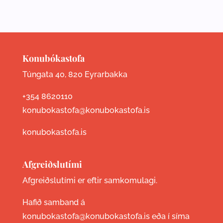
Konubókastofa
Túngata 40, 820 Eyrarbakka
+354 8620110
konubokastofa@konubokastofa.is
konubokastofa.is
Afgreiðslutími
Afgreiðslutími er eftir samkomulagi.
Hafið samband á
konubokastofa@konubokastofa.is eða í síma