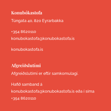
Konubókastofa
Túngata 40, 820 Eyrarbakka
+354 8620110
konubokastofa@konubokastofa.is
konubokastofa.is
Afgreiðslutími
Afgreiðslutími er eftir samkomulagi.
Hafið samband á
konubokastofa@konubokastofa.is eða í síma
+354 8620110