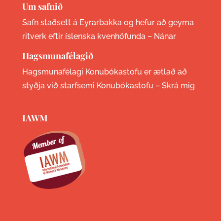
Um safnið
Safn staðsett á Eyrarbakka og hefur að geyma
ritverk eftir íslenska kvenhöfunda –
Nánar
Hagsmunafélagið
Hagsmunafélagi Konubókastofu er ætlað að
styðja við starfsemi Konubókastofu –
Skrá mig
IAWM