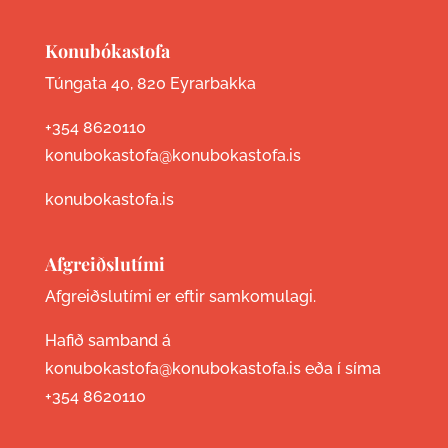
Konubókastofa
Túngata 40, 820 Eyrarbakka
+354 8620110
konubokastofa@konubokastofa.is
konubokastofa.is
Afgreiðslutími
Afgreiðslutími er eftir samkomulagi.
Hafið samband á
konubokastofa@konubokastofa.is eða í síma
+354 8620110