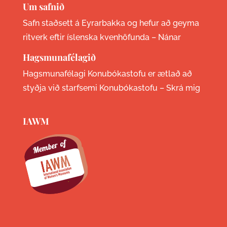
Um safnið
Safn staðsett á Eyrarbakka og hefur að geyma
ritverk eftir íslenska kvenhöfunda –
Nánar
Hagsmunafélagið
Hagsmunafélagi Konubókastofu er ætlað að
styðja við starfsemi Konubókastofu –
Skrá mig
IAWM