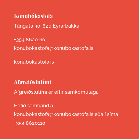
Konubókastofa
Túngata 40, 820 Eyrarbakka
+354 8620110
konubokastofa@konubokastofa.is
konubokastofa.is
Afgreiðslutími
Afgreiðslutími er eftir samkomulagi.
Hafið samband á
konubokastofa@konubokastofa.is eða í síma
+354 8620110