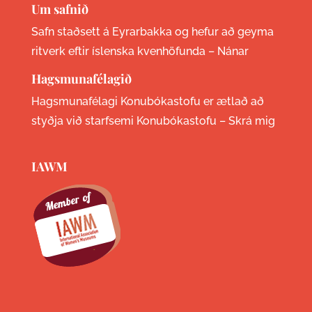
Um safnið
Safn staðsett á Eyrarbakka og hefur að geyma
ritverk eftir íslenska kvenhöfunda –
Nánar
Hagsmunafélagið
Hagsmunafélagi Konubókastofu er ætlað að
styðja við starfsemi Konubókastofu –
Skrá mig
IAWM