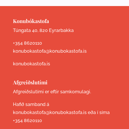
Konubókastofa
Túngata 40, 820 Eyrarbakka
+354 8620110
konubokastofa@konubokastofa.is
konubokastofa.is
Afgreiðslutími
Afgreiðslutími er eftir samkomulagi.
Hafið samband á
konubokastofa@konubokastofa.is eða í síma
+354 8620110