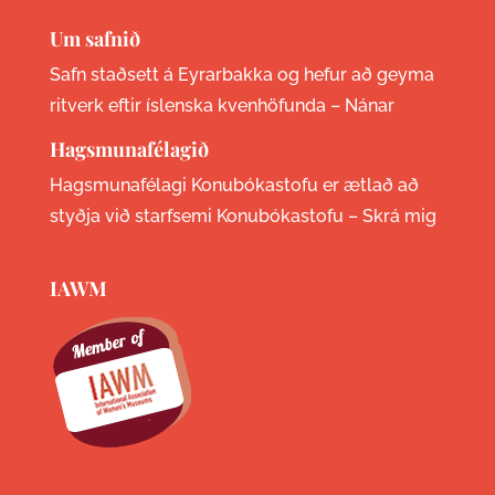
Um safnið
Safn staðsett á Eyrarbakka og hefur að geyma
ritverk eftir íslenska kvenhöfunda –
Nánar
Hagsmunafélagið
Hagsmunafélagi Konubókastofu er ætlað að
styðja við starfsemi Konubókastofu –
Skrá mig
IAWM