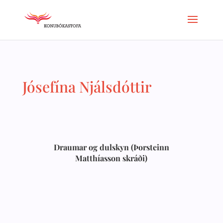
Jósefína Njálsdóttir
Draumar og dulskyn (Þorsteinn
Matthíasson skráði)