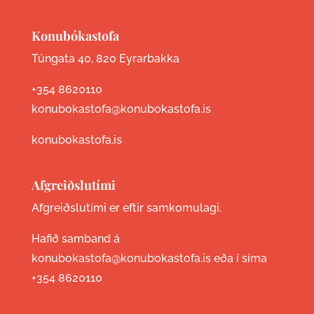
Konubókastofa
Túngata 40, 820 Eyrarbakka
+354 8620110
konubokastofa@konubokastofa.is
konubokastofa.is
Afgreiðslutími
Afgreiðslutími er eftir samkomulagi.
Hafið samband á
konubokastofa@konubokastofa.is eða í síma
+354 8620110