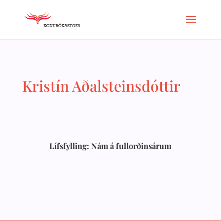
Kristín Aðalsteinsdóttir
Lífsfylling: Nám á fullorðinsárum