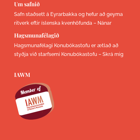
Um safnið
Safn staðsett á Eyrarbakka og hefur að geyma
ritverk eftir íslenska kvenhöfunda –
Nánar
Hagsmunafélagið
Hagsmunafélagi Konubókastofu er ætlað að
styðja við starfsemi Konubókastofu –
Skrá mig
IAWM