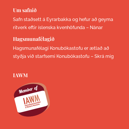
Um safnið
Safn staðsett á Eyrarbakka og hefur að geyma
ritverk eftir íslenska kvenhöfunda –
Nánar
Hagsmunafélagið
Hagsmunafélagi Konubókastofu er ætlað að
styðja við starfsemi Konubókastofu –
Skrá mig
IAWM