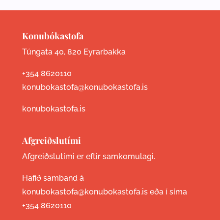
Konubókastofa
Túngata 40, 820 Eyrarbakka
+354 8620110
konubokastofa@konubokastofa.is
konubokastofa.is
Afgreiðslutími
Afgreiðslutími er eftir samkomulagi.
Hafið samband á
konubokastofa@konubokastofa.is eða í síma
+354 8620110