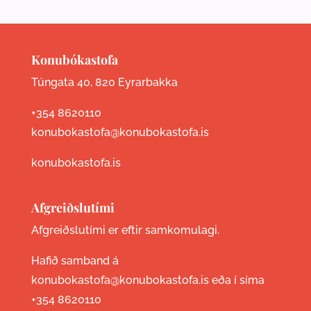
Konubókastofa
Túngata 40, 820 Eyrarbakka
+354 8620110
konubokastofa@konubokastofa.is
konubokastofa.is
Afgreiðslutími
Afgreiðslutími er eftir samkomulagi.
Hafið samband á
konubokastofa@konubokastofa.is eða í síma
+354 8620110