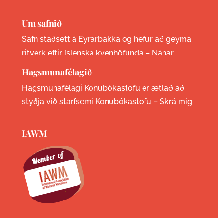
Um safnið
Safn staðsett á Eyrarbakka og hefur að geyma
ritverk eftir íslenska kvenhöfunda –
Nánar
Hagsmunafélagið
Hagsmunafélagi Konubókastofu er ætlað að
styðja við starfsemi Konubókastofu –
Skrá mig
IAWM