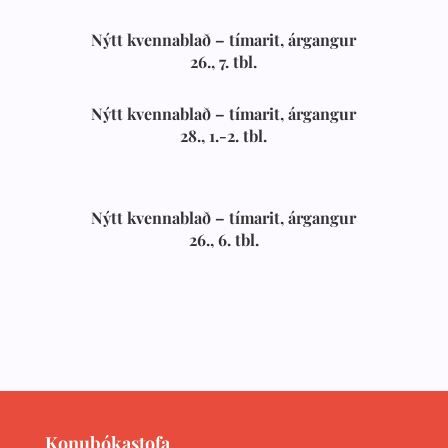
Nýtt kvennablað – tímarit, árgangur
26., 7. tbl.
Nýtt kvennablað – tímarit, árgangur
28., 1.-2. tbl.
Nýtt kvennablað – tímarit, árgangur
26., 6. tbl.
Konubókastofa