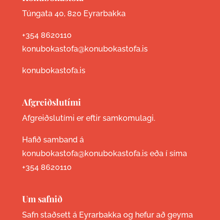
Túngata 40, 820 Eyrarbakka
+354 8620110
konubokastofa@konubokastofa.is
konubokastofa.is
Afgreiðslutími
Afgreiðslutími er eftir samkomulagi.
Hafið samband á
konubokastofa@konubokastofa.is eða í síma
+354 8620110
Um safnið
Safn staðsett á Eyrarbakka og hefur að geyma