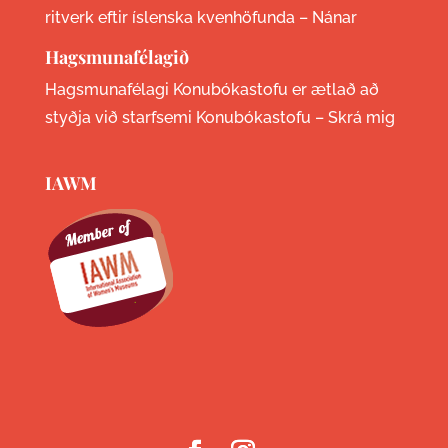
ritverk eftir íslenska kvenhöfunda –
Nánar
Hagsmunafélagið
Hagsmunafélagi Konubókastofu er ætlað að
styðja við starfsemi Konubókastofu –
Skrá mig
IAWM