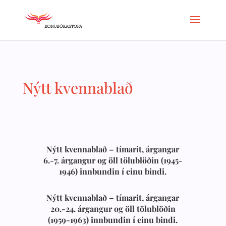
Nýtt kvennablað
Nýtt kvennablað – tímarit, árgangar
6.-7. árgangur og öll tölublöðin (1945-
1946) innbundin í einu bindi.
Nýtt kvennablað – tímarit, árgangar
20.-24. árgangur og öll tölublöðin
(1959-1963) innbundin í einu bindi.