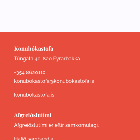
Konubókastofa
Túngata 40, 820 Eyrarbakka
+354 8620110
konubokastofa@konubokastofa.is
konubokastofa.is
Afgreiðslutími
Afgreiðslutími er eftir samkomulagi.
Hafið samband á