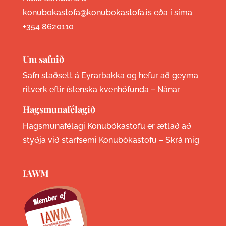
konubokastofa@konubokastofa.is eða í síma
+354 8620110
Um safnið
Safn staðsett á Eyrarbakka og hefur að geyma
ritverk eftir íslenska kvenhöfunda –
Nánar
Hagsmunafélagið
Hagsmunafélagi Konubókastofu er ætlað að
styðja við starfsemi Konubókastofu –
Skrá mig
IAWM