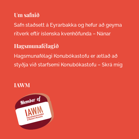
Um safnið
Safn staðsett á Eyrarbakka og hefur að geyma
ritverk eftir íslenska kvenhöfunda –
Nánar
Hagsmunafélagið
Hagsmunafélagi Konubókastofu er ætlað að
styðja við starfsemi Konubókastofu –
Skrá mig
IAWM