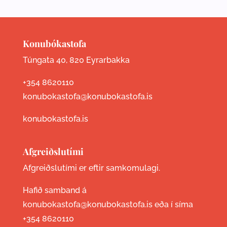
Konubókastofa
Túngata 40, 820 Eyrarbakka
+354 8620110
konubokastofa@konubokastofa.is
konubokastofa.is
Afgreiðslutími
Afgreiðslutími er eftir samkomulagi.
Hafið samband á
konubokastofa@konubokastofa.is eða í síma
+354 8620110