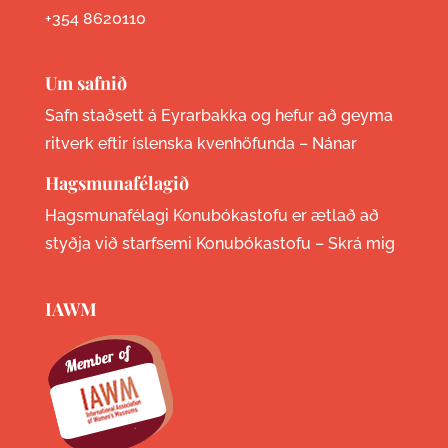
+354 8620110
Um safnið
Safn staðsett á Eyrarbakka og hefur að geyma
ritverk eftir íslenska kvenhöfunda –
Nánar
Hagsmunafélagið
Hagsmunafélagi Konubókastofu er ætlað að
styðja við starfsemi Konubókastofu –
Skrá mig
IAWM