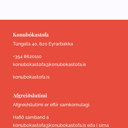
Konubókastofa
Túngata 40, 820 Eyrarbakka
+354 8620110
konubokastofa@konubokastofa.is
konubokastofa.is
Afgreiðslutími
Afgreiðslutími er eftir samkomulagi.
Hafið samband á
konubokastofa@konubokastofa.is eða í síma