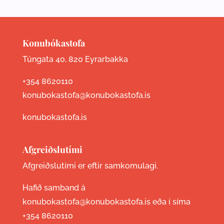
Konubókastofa
Túngata 40, 820 Eyrarbakka
+354 8620110
konubokastofa@konubokastofa.is
konubokastofa.is
Afgreiðslutími
Afgreiðslutími er eftir samkomulagi.
Hafið samband á
konubokastofa@konubokastofa.is eða í síma
+354 8620110