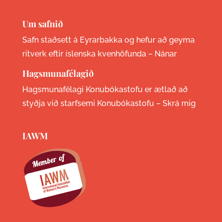
Um safnið
Safn staðsett á Eyrarbakka og hefur að geyma
ritverk eftir íslenska kvenhöfunda –
Nánar
Hagsmunafélagið
Hagsmunafélagi Konubókastofu er ætlað að
styðja við starfsemi Konubókastofu –
Skrá mig
IAWM