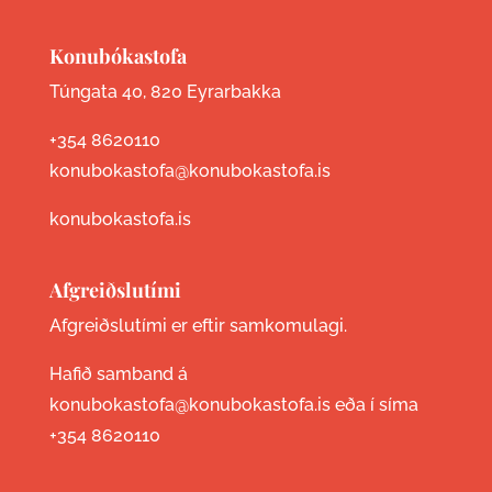
Konubókastofa
Túngata 40, 820 Eyrarbakka
+354 8620110
konubokastofa@konubokastofa.is
konubokastofa.is
Afgreiðslutími
Afgreiðslutími er eftir samkomulagi.
Hafið samband á
konubokastofa@konubokastofa.is eða í síma
+354 8620110