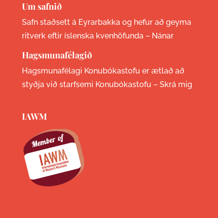
Um safnið
Safn staðsett á Eyrarbakka og hefur að geyma
ritverk eftir íslenska kvenhöfunda –
Nánar
Hagsmunafélagið
Hagsmunafélagi Konubókastofu er ætlað að
styðja við starfsemi Konubókastofu –
Skrá mig
IAWM