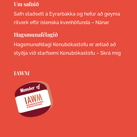
Um safnið
Safn staðsett á Eyrarbakka og hefur að geyma
ritverk eftir íslenska kvenhöfunda –
Nánar
Hagsmunafélagið
Hagsmunafélagi Konubókastofu er ætlað að
styðja við starfsemi Konubókastofu –
Skrá mig
IAWM