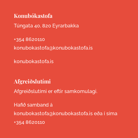
Konubókastofa
Túngata 40, 820 Eyrarbakka
+354 8620110
konubokastofa@konubokastofa.is
konubokastofa.is
Afgreiðslutími
Afgreiðslutími er eftir samkomulagi.
Hafið samband á
konubokastofa@konubokastofa.is eða í síma
+354 8620110