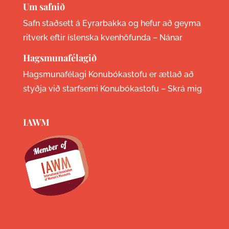
Um safnið
Safn staðsett á Eyrarbakka og hefur að geyma
ritverk eftir íslenska kvenhöfunda –
Nánar
Hagsmunafélagið
Hagsmunafélagi Konubókastofu er ætlað að
styðja við starfsemi Konubókastofu –
Skrá mig
IAWM