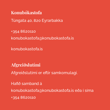
Konubókastofa
Túngata 40, 820 Eyrarbakka
+354 8620110
konubokastofa@konubokastofa.is
konubokastofa.is
Afgreiðslutími
Afgreiðslutími er eftir samkomulagi.
Hafið samband á
konubokastofa@konubokastofa.is eða í síma
+354 8620110