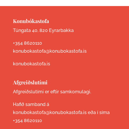
Konubókastofa
Túngata 40, 820 Eyrarbakka
+354 8620110
konubokastofa@konubokastofa.is
konubokastofa.is
Afgreiðslutími
Afgreiðslutími er eftir samkomulagi.
Hafið samband á
konubokastofa@konubokastofa.is eða í síma
+354 8620110