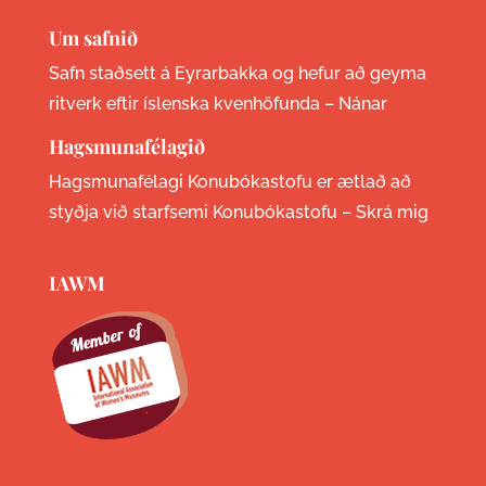
Um safnið
Safn staðsett á Eyrarbakka og hefur að geyma
ritverk eftir íslenska kvenhöfunda –
Nánar
Hagsmunafélagið
Hagsmunafélagi Konubókastofu er ætlað að
styðja við starfsemi Konubókastofu –
Skrá mig
IAWM