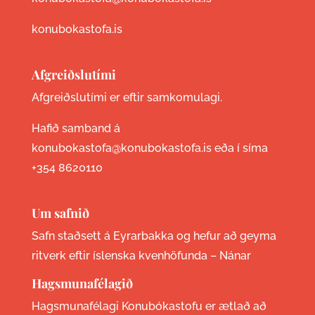
konubokastofa.is
Afgreiðslutími
Afgreiðslutími er eftir samkomulagi.
Hafið samband á
konubokastofa@konubokastofa.is eða í síma
+354 8620110
Um safnið
Safn staðsett á Eyrarbakka og hefur að geyma
ritverk eftir íslenska kvenhöfunda –
Nánar
Hagsmunafélagið
Hagsmunafélagi Konubókastofu er ætlað að