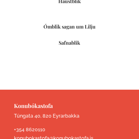
Haustblik
Ómblik sagan um Lilju
Safnablik
Konubókastofa
Túngata 40, 820 Eyrarbakka
+354 8620110
konubokastofa@konubokastofa.is