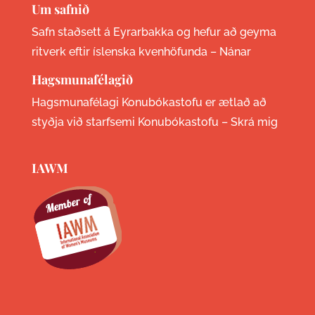
Um safnið
Safn staðsett á Eyrarbakka og hefur að geyma
ritverk eftir íslenska kvenhöfunda –
Nánar
Hagsmunafélagið
Hagsmunafélagi Konubókastofu er ætlað að
styðja við starfsemi Konubókastofu –
Skrá mig
IAWM