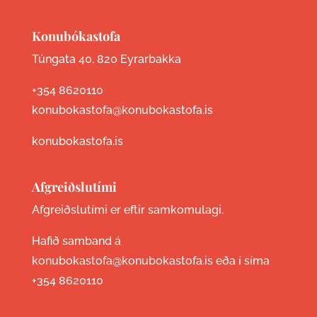
Konubókastofa
Túngata 40, 820 Eyrarbakka
+354 8620110
konubokastofa@konubokastofa.is
konubokastofa.is
Afgreiðslutími
Afgreiðslutími er eftir samkomulagi.
Hafið samband á
konubokastofa@konubokastofa.is eða í síma
+354 8620110