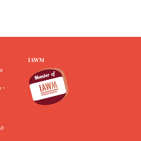
IAWM
a
k
a –
að