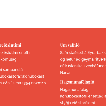
reiðslutími
Um safnið
eiðslutími er eftir
Safn staðsett á Eyrarbakk
komulagi.
og hefur að geyma ritver
eftir íslenska kvenhöfund
ið samband á
Nánar
ubokastofa@konubokast
Hagsmunafélagið
is eða í síma
+354 8620110
Hagsmunafélagi
Konubókastofu er ætlað 
styðja við starfsemi