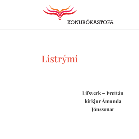
Listrými
Lífsverk – Þrettán
kirkjur Ámunda
Jónssonar