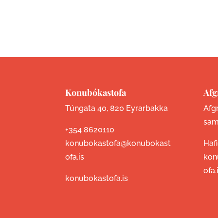
Konubókastofa
Afg
Túngata 40, 820 Eyrarbakka
Afgr
sam
+354 8620110
konubokastofa@konubokast
Haf
ofa.is
kon
ofa.
konubokastofa.is