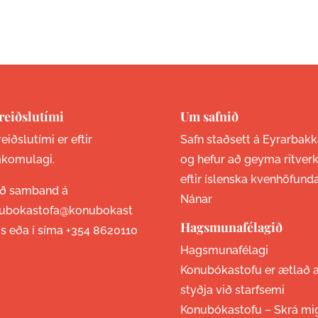
reiðslutími
Um safnið
eiðslutími er eftir
Safn staðsett á Eyrarbakk
komulagi.
og hefur að geyma ritver
eftir íslenska kvenhöfund
ið samband á
Nánar
ubokastofa@konubokast
Hagsmunafélagið
is eða í síma
+354 8620110
Hagsmunafélagi
Konubókastofu er ætlað 
styðja við starfsemi
Konubókastofu –
Skrá mi