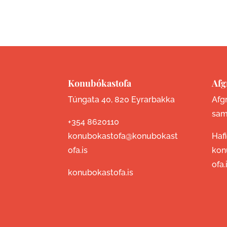
Konubókastofa
Afg
Túngata 40, 820 Eyrarbakka
Afgr
sam
+354 8620110
konubokastofa@konubokast
Haf
ofa.is
kon
ofa.
konubokastofa.is