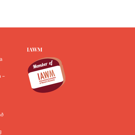
IAWM
a
k
a –
að
g