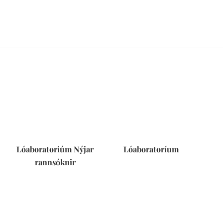
Lóaboratoriúm Nýjar
Lóaboratoríum
rannsóknir