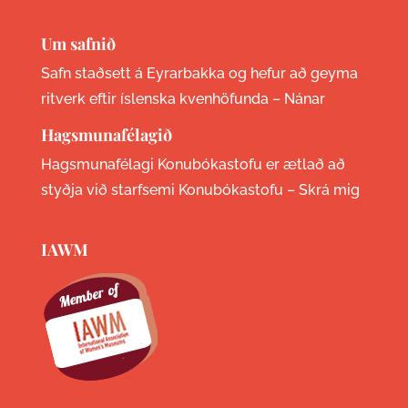
Um safnið
Safn staðsett á Eyrarbakka og hefur að geyma
ritverk eftir íslenska kvenhöfunda –
Nánar
Hagsmunafélagið
Hagsmunafélagi Konubókastofu er ætlað að
styðja við starfsemi Konubókastofu –
Skrá mig
IAWM