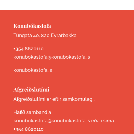
Konubókastofa
Túngata 40, 820 Eyrarbakka
+354 8620110
konubokastofa@konubokastofa.is
konubokastofa.is
Afgreiðslutími
Afgreiðslutími er eftir samkomulagi.
Hafið samband á
konubokastofa@konubokastofa.is eða í síma
+354 8620110