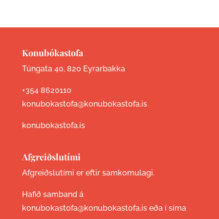
Konubókastofa
Túngata 40, 820 Eyrarbakka
+354 8620110
konubokastofa@konubokastofa.is
konubokastofa.is
Afgreiðslutími
Afgreiðslutími er eftir samkomulagi.
Hafið samband á
konubokastofa@konubokastofa.is eða í síma