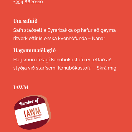
+354 8620110
Um safnið
Safn staðsett á Eyrarbakka og hefur að geyma
ritverk eftir íslenska kvenhöfunda –
Nánar
Hagsmunafélagið
Hagsmunafélagi Konubókastofu er ætlað að
styðja við starfsemi Konubókastofu –
Skrá mig
IAWM