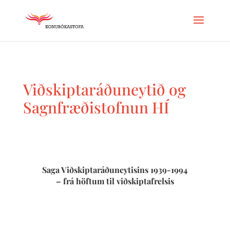
Viðskiptaráðuneytið og
Sagnfræðistofnun HÍ
Saga Viðskiptaráðuneytisins 1939-1994
– frá höftum til viðskiptafrelsis